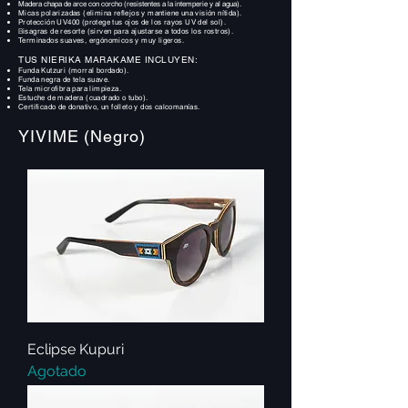
Madera chapa de arce con corcho (resistentes a la intemperie y al agua).
Micas polarizadas (elimina reflejos y mantiene una visión nítida).
Protección UV400 (protege tus ojos de los rayos UV del sol).
B
isagras de resorte (sirven para ajustarse a todos los rostros).
Terminados suaves, ergónomicos y muy ligeros.
TUS
NIERIKA MARAKAME
INCLUYEN:
Funda Kutzuri (morral bordado).
Funda negra de tela suave.
Tela microfibra para limpieza.
Estuche de madera (cuadrado o tubo).
Certificado de donativo, un folleto y dos calcomanías.
YIVIME (Negro)
Eclipse Kupuri
Agotado