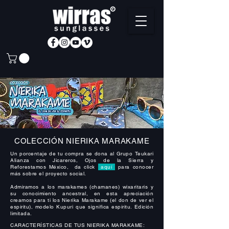
COLECCIÓN NIERIKA MARAKAME
Un porcentaje de tu compra se dona al Grupo Teukari
Alianza con Jicareros, Ojos de la Sierra y
Reforestamos México, da click
aquí
para conocer
más sobre el proyecto social.
Admiramos a los marakames (chamanes) wixaritaris y
su conocimiento ancestral, en esta apreciación
creamos para ti los Nierika Marakame (el don de ver el
espíritu), modelo Kupuri que significa espíritu. Edición
limitada.
CARACTERÍSTICAS DE TUS NIERIKA MARAKAME: