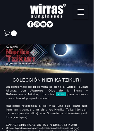
COLECCIÓN NIERIKA TZIKURI
Un porcentaje de tu compra se dona al Grupo Teukari
Alianza con Jicareros, Ojos de la Sierra y
Reforestamos México, da click
aquí
para conocer
más sobre el proyecto social.
Haciendo reverencia al sol y la luna que diario nos
iluminan traemos a tu vista los Nierika Tzikuri (el don
de ver ojos de dios) son 3 modelos diferentes (sol,
luna y eclipse).
CARACTERÍSTICAS DE TUS NIERIKA TZIKURI:
Madera chapa de arce con grabados (resistentes a la intemperie y al agua).
Micas polarizadas (elimina reflejos y mantiene una visión nítida).