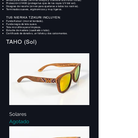
Protección UV400 (protege tus ojos de los rayos UV del sol).
B
isagras de resorte (sirven para ajustarse a todos los rostros).
Terminados suaves, ergónomicos y muy ligeros.
TUS NIERIKA TZIKURI INCLUYEN:
Funda Kutzuri (morral bordado).
Funda negra de tela suave.
Tela microfibra para limpieza.
Estuche de madera (cuadrado o tubo).
Certificado de donativo, un folleto y dos calcomanías.
TAHO (Sol)
Solares
Agotado