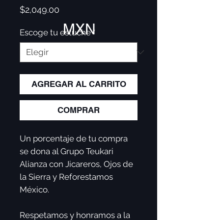
Precio
$2,049.00
MXN
Escoge tu estuche
*
AGREGAR AL CARRITO
COMPRAR
Un porcentaje de tu compra
se dona al Grupo Teukari
Alianza con Jicareros, Ojos de
la Sierra y Reforestamos
México.
Respetamos y honramos a la