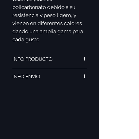
policarbonato debido a su
resistencia y peso ligero, y
vienen en diferentes colores
dando una amplia gama para
cada gusto.
INFO PRODUCTO
CARACTERÍSTICAS NIERIKA
INFO ENVÍO
COLORS:
Plástico policarbonato mate.
Envíos a todo México (3-5 días
Protección UV400.
hábiles).
B
isagras de resorte.
Envíos al resto del mundo (5-8 días
Terminados suaves, ergónomicos
hábiles).
y muy ligeros.
TUS NIERIKA COLORS INCLUYEN:
Funda Kutzuri (morral bordado).
Funda negra de tela suave.